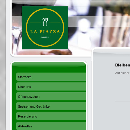
Bleibe
Auf dieser
Startseite
Über uns
Öffnungszeiten
Speisen und Getränke
Reservierung
Aktuelles