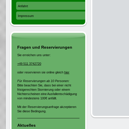
Anfahrt
Impressum
Fragen und Reservierungen
Sie erreichen uns unter:
+49 511 3742720
oder reservieren sie online gleich
hier
Für Reservierungen ab 10 Personen:
Bitte beachten Sie, dass bei einer nicht
fristgerechten Stornierung oder einem
Nichterscheinen eine Ausfallentschädigung
von mindestens 100€ anfällt.
Mit der Reservierungsanfrage akzeptieren
Sie diese Bedingung.
Aktuelles