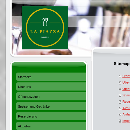
Sitemap
Start
Startseite
Über
Über uns
Öffn
Spei
Öffnungszeiten
Rese
Speisen und Getränke
Aktu
Anfa
Reservierung
Impr
Aktuelles